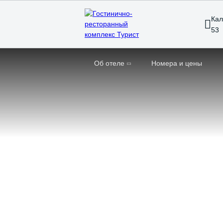
Кал
53
Об отеле
Номера и цены